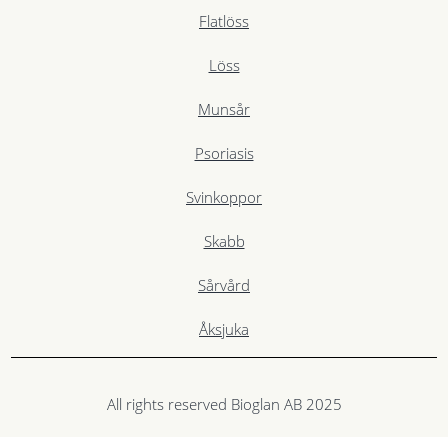
Flatlöss
Löss
Munsår
Psoriasis
Svinkoppor
Skabb
Sårvård
Åksjuka
All rights reserved Bioglan AB 2025