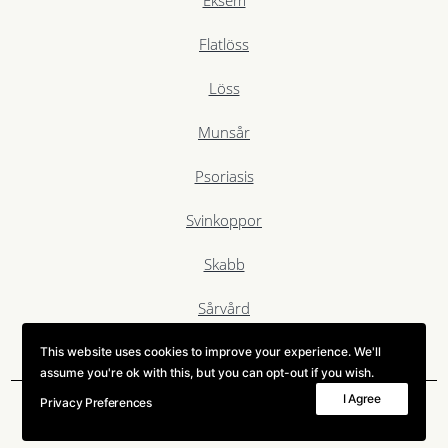
Flatlöss
Löss
Munsår
Psoriasis
Svinkoppor
Skabb
Sårvård
Åksjuka
This website uses cookies to improve your experience. We'll
assume you're ok with this, but you can opt-out if you wish.
I Agree
Privacy Preferences
All rights reserved Bioglan AB 2025