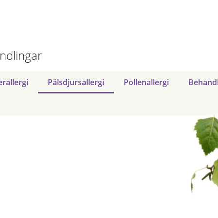
ndlingar
erallergi
Pälsdjursallergi
Pollenallergi
Behandl