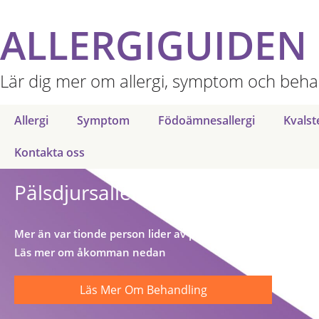
ALLERGIGUIDEN
Lär dig mer om allergi, symptom och beha
Allergi
Symptom
Födoämnesallergi
Kvalst
Kontakta oss
Pälsdjursallergi
Mer än var tionde person lider av pälsdjursallergi –
Läs mer om åkomman nedan
Läs Mer Om Behandling