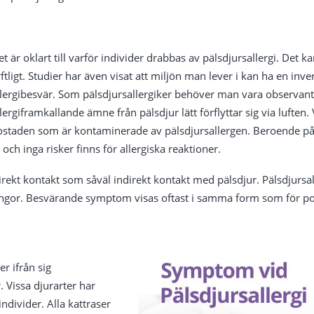
et är oklart till varför individer drabbas av pälsdjursallergi. Det k
ftligt. Studier har även visat att miljön man lever i kan ha en inver
llergibesvär. Som pälsdjursallergiker behöver man vara observant 
llergiframkallande ämne från pälsdjur lätt förflyttar sig via luften
ostaden som är kontaminerade av pälsdjursallergen. Beroende på
och inga risker finns för allergiska reaktioner.
direkt kontakt som såväl indirekt kontakt med pälsdjur. Pälsdjurs
ungor. Besvärande symptom visas oftast i samma form som för pol
er ifrån sig
. Vissa djurarter har
ndivider. Alla kattraser