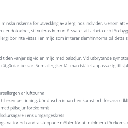
 minska riskerna för utveckling av allergi hos individer. Genom att
en, endotoxiner, stimuleras immunförsvaret att arbeta och förebygga
ergi bör inte vistas i en miljö som irriterar slemhinnorna på detta s
 tiden vänjer sig vid en miljö med pälsdjur. Vid utbrytande symptom
 åtgärdar besvär. Som allergiker får man istället anpassa sig till 
ursallergen är luftburna
 till exempel ridning, bör duscha innan hemkomst och förvara ridk
kt med pälsdjur förekommit
älsdjursägare i ens umgängeskrets
ckningsmattor och andra stoppade möbler för att minimera förekomst