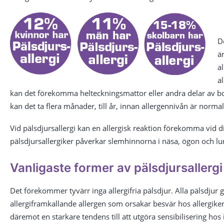
D
är
a
a
kan det förekomma helteckningsmattor eller andra delar av b
kan det ta flera månader, till år, innan allergennivån är normal 
Vid pälsdjursallergi kan en allergisk reaktion förekomma vid 
pälsdjursallergiker påverkar slemhinnorna i näsa, ögon och l
Vanligaste former av pälsdjursallergi
Det förekommer tyvärr inga allergifria pälsdjur. Alla pälsdjur g
allergiframkallande allergen som orsakar besvär hos allergiker
däremot en starkare tendens till att utgöra sensibilisering hos i