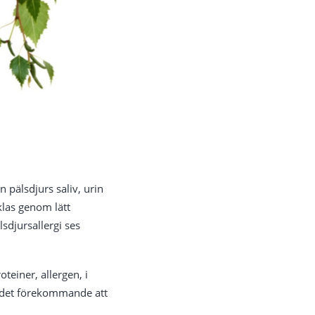
 pälsdjurs saliv, urin
cklas genom lätt
sdjursallergi ses
teiner, allergen, i
är det förekommande att