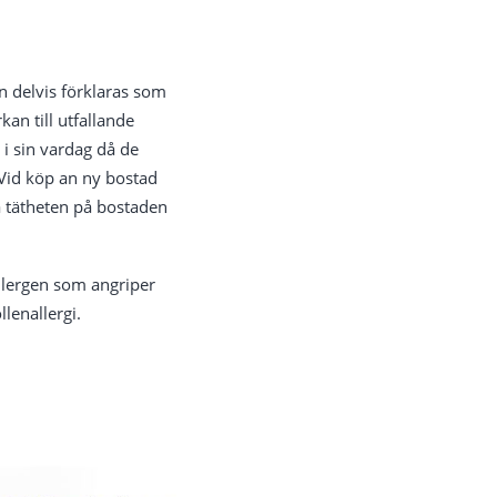
an delvis förklaras som
kan till utfallande
i sin vardag då de
. Vid köp an ny bostad
 tätheten på bostaden
allergen som angriper
lenallergi.