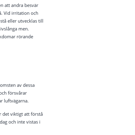
en att andra besvär
Vid irritation och
 eller utvecklas till
livslånga men.
jukdomar rörande
rekomsten av dessa
 och försvårar
r luftvägarna.
et viktigt att förstå
ag och inte vistas i