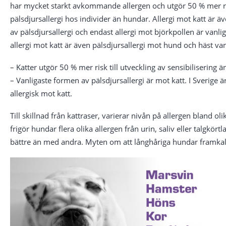
har mycket starkt avkommande allergen och utgör 50 % mer ris
pälsdjursallergi hos individer än hundar. Allergi mot katt är 
av pälsdjursallergi och endast allergi mot björkpollen är vanlig
allergi mot katt är även pälsdjursallergi mot hund och häst v
– Katter utgör 50 % mer risk till utveckling av sensibilisering 
– Vanligaste formen av pälsdjursallergi är mot katt. I Sverige ä
allergisk mot katt.
Till skillnad från kattraser, varierar nivån på allergen bland 
frigör hundar flera olika allergen från urin, saliv eller talgkö
bättre än med andra. Myten om att långhåriga hundar framkall