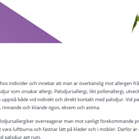
 hos individer och innebär att man är överkänslig mot allergen från
djur som orsakar allergi. Pälsdjursallergi, likt pollenallergi, utve
uppstå både vid indirekt och direkt kontakt med pälsdjur. Vid päl
 rinnande och kliande ögon, eksem och astma.
 pälsdjursallergiker överreagerar man mot vanligt förekommande pro
att vara luftburna och fastnar lätt på kläder och i möbler. Därför 
ed pälsdjur ägt rum.