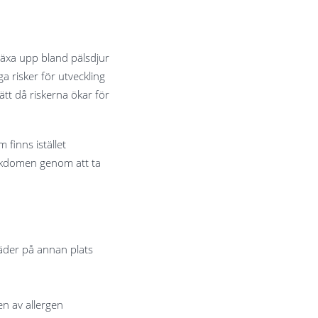
 växa upp bland pälsdjur
 risker för utveckling
ätt då riskerna ökar för
 finns istället
sjukdomen genom att ta
läder på annan plats
en av allergen