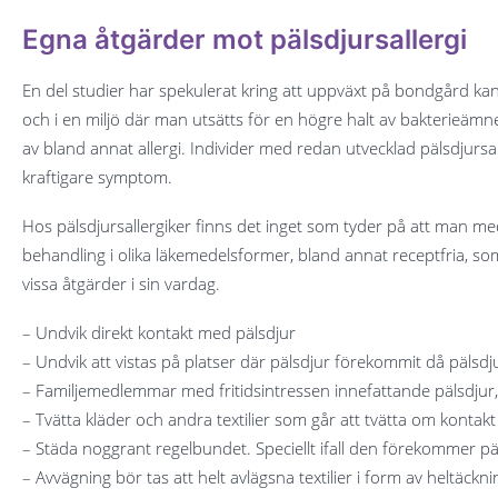
Egna åtgärder mot pälsdjursallergi
En del studier har spekulerat kring att uppväxt på bondgård kan
och i en miljö där man utsätts för en högre halt av bakterieämn
av bland annat allergi. Individer med redan utvecklad pälsdjursall
kraftigare symptom.
Hos pälsdjursallergiker finns det inget som tyder på att man med
behandling i olika läkemedelsformer, bland annat receptfria, som
vissa åtgärder i sin vardag.
– Undvik direkt kontakt med pälsdjur
– Undvik att vistas på platser där pälsdjur förekommit då pälsdj
– Familjemedlemmar med fritidsintressen innefattande pälsdjur,
– Tvätta kläder och andra textilier som går att tvätta om konta
– Städa noggrant regelbundet. Speciellt ifall den förekommer p
– Avvägning bör tas att helt avlägsna textilier i form av heltä