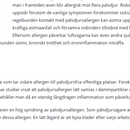
man i framtiden även blir allergisk mot flera pälsdjur. Risk
uppstår förutom de vanliga symptomen förekommer också. 
regelbunden kontakt med pälsdjursallergen kan astma uppstå
kraftiga astmaanfall och försämra individers tillstånd med 
Eftersom allergen påverkar luftvägarna kan även andra s
unden sömn, kroniskt trötthet och öroninflammation inträffa.
e som tar vidare allergen till pälsdjursfria offentliga platser. Fö
har studier visat att pälsdjursallergen lätt samlas i dammpartiklar
 bibehåller man då en ständig långdragen inflammation som påverka
en en hög spridning av pälsdjursallergen. Som pälsdjursägare är d
ssa allergen. En lätt åtgärd är att byta kläder efter varje arbetsd