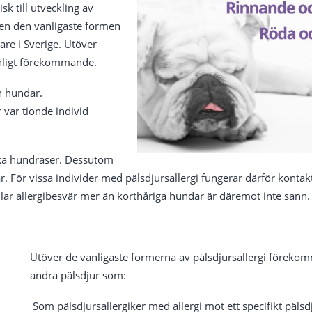
k till utveckling av
även den vanligaste formen
are i Sverige. Utöver
anligt förekommande.
än hundar.
r var tionde individ
olika hundraser. Dessutom
rtlar. För vissa individer med pälsdjursallergi fungerar därför kont
ar allergibesvär mer än korthåriga hundar är däremot inte sann.
Utöver de vanligaste formerna av pälsdjursallergi förekom
andra pälsdjur som:
Som pälsdjursallergiker med allergi mot ett specifikt pälsdj